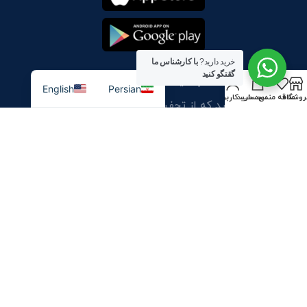
خرید دارید?
با کارشناس ما
گقتگو کنید
در خبرنامه ما ثبت نام کنید
English
Persian
روشگاه
علاقه مندی
سبد خرید
حساب کاربری من
اولین نفری باشید که از
تحفیف های ما
با خبر میشود
سیستم پرداخت
سیستم ارسال محصول
پیوندهای اجتماعی ما