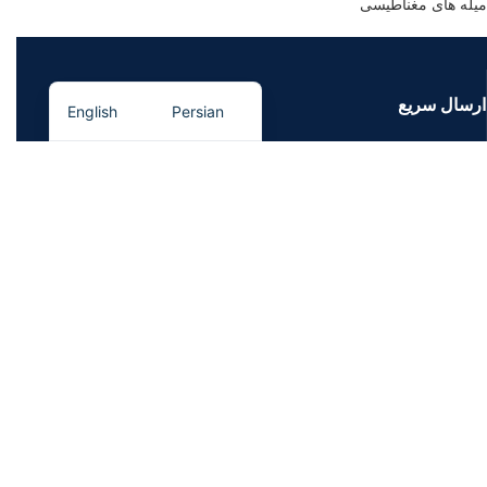
میله های مغناطیسی
ارسال سریع
English
Persian
ارسال در اسرع وقت
پشتیبانی
پشتیبانی فنی
پرداخت آنلاین
به زودی