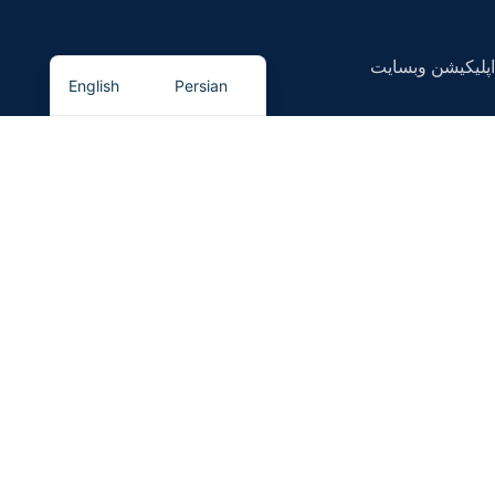
اپلیکیشن وبسایت
English
Persian
در خبرنامه ما ثبت نام کنید
اولین نفری باشید که از
تحفیف های ما
با خبر میشود
سیستم پرداخت
سیستم ارسال محصول