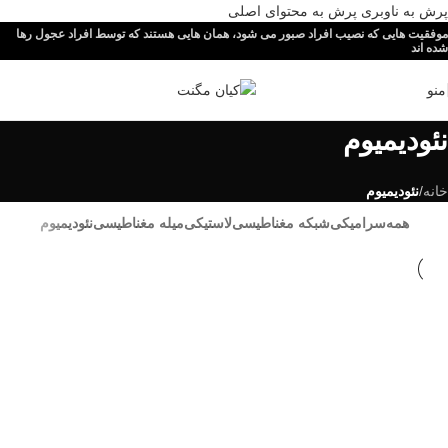
پرش به ناوبری
پرش به محتوای اصلی
موفقیت هایی که نصیب افراد صبور می شود، همان هایی هستند که توسط افراد عجول رها
شده اند
منو
نئودیمیوم
خانه
/
نئودیمیوم
همه
سرامیکی
شبکه مغناطیسی
لاستیکی
میله مغناطیسی
نئودیمیوم
نئودیمیوم
نمونه آهنرباهای نئودیمیوم