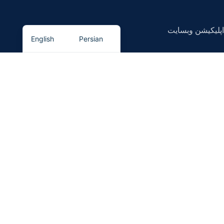
اپلیکیشن وبسایت
English
Persian
در خبرنامه ما ثبت نام کنید
اولین نفری باشید که از
تحفیف های ما
با خبر میشود
سیستم پرداخت
سیستم ارسال محصول