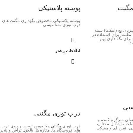
 مگنت
پوسته پلاستیکی
پوسته پلاستیکی مخصوص نگهداری مگنت های
درب توری مغناطیسی
ربای بج (اتیکت) سینه
مگنته. برای استفاده در
 برای نگه داری بهتر
د.
اطلاعات بیشتر
یسی
درب توری مگنتی
لی سرگرم کننده و
 ساخت اشکال مختلف
درب توری
مگنتی
مخصوص نصب بر روی درب
های فروشگاه ها, مغازه ها, بالکن, تراس و پنجر