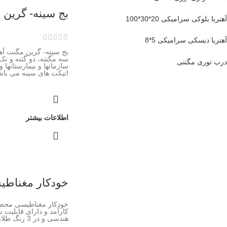
بج سینه- گرین
آهنربا بلوکی سرامیکی 20*30*100
آهنربا دیسکی سرامیکی 5*8
بج سینه- گرین مگنت آهن
سه مگنته، دو گنته و تک 
درب توری مگنتی
سازمانها و بیمارستانها و
اتیکت های سینه می باش
اطلاعات بیشتر
خودکار مغناط
خودکار مغناطیسی محصو
کارآمد و دارای قابلیت
هندسی و در 3 رنگ طلایی، نقره ای و مشکی