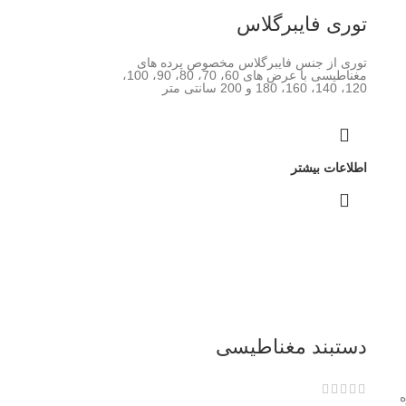
توری فایبرگلاس
توری از جنس فایبرگلاس مخصوص پرده های
مغناطیسی با عرض های 60، 70، 80، 90، 100،
120، 140، 160، 180 و 200 سانتی متر
اطلاعات بیشتر
دستبند مغناطیسی
ه