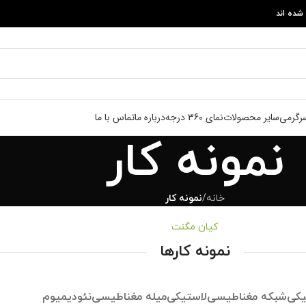
شده اند
رگرمی
سایر محصولات
نمای 360 درجه
درباره ما
تماس با ما
نمونه کار
خانه
/
نمونه کار
کیان مگنت
نمونه کارها
یکی
شبکه مغناطیسی
لاستیکی
میله مغناطیسی
نئودیمیوم