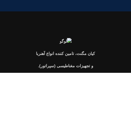
کیان مگنت، تامین کننده انواع آهنربا
و تجهیزات مغناطیسی (سپراتور).
فروشگاه
علاقه مندی
سبد خرید
حساب کاربری من