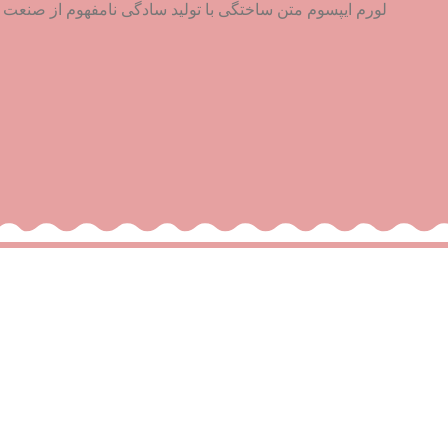
لورم ایپسوم متن ساختگی با تولید سادگی نامفهوم از صنعت چا