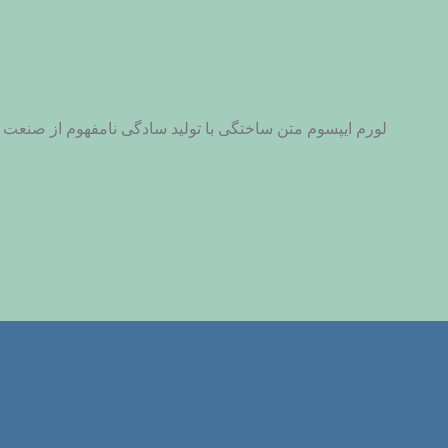
لورم ایپسوم متن ساختگی با تولید سادگی نامفهوم از صنعت چا