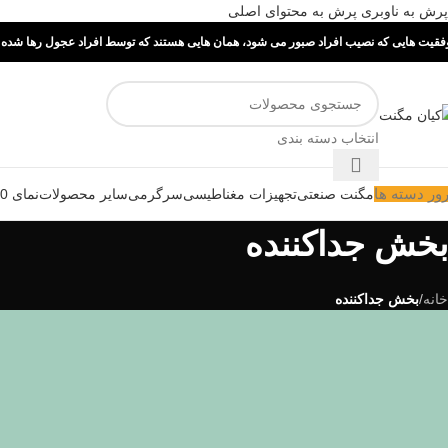
پرش به ناوبری
پرش به محتوای اصلی
فقیت هایی که نصیب افراد صبور می شود، همان هایی هستند که توسط افراد عجول رها شده ا
انتخاب دسته بندی
ور دسته ها
مگنت صنعتی
تجهیزات مغناطیسی
سرگرمی
سایر محصولات
نمای 360 درجه
بخش جداکننده
خانه
/
بخش جداکننده