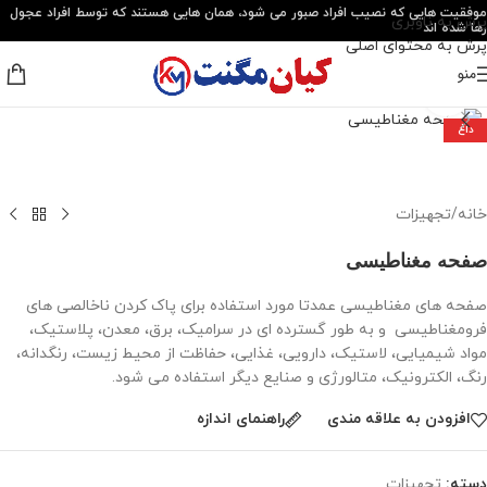
موفقیت هایی که نصیب افراد صبور می شود، همان هایی هستند که توسط افراد عجول
پرش به ناوبری
رها شده اند
پرش به محتوای اصلی
منو
برای بزرگنمایی کلیک کنید
داغ
خانه
/
تجهیزات
صفحه مغناطیسی
صفحه های مغناطیسی عمدتا مورد استفاده برای پاک کردن ناخالصی های
فرومغناطیسی و به طور گسترده ای در سرامیک، برق، معدن، پلاستیک،
مواد شیمیایی، لاستیک، دارویی، غذایی، حفاظت از محیط زیست، رنگدانه،
رنگ، الکترونیک، متالورژی و صنایع دیگر استفاده می شود.
افزودن به علاقه مندی
راهنمای اندازه
دسته:
تجهیزات