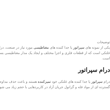
توضیحات
یکی از نمونه های
سپراتور
یا جدا کننده های
مغناطیسی
مورد نیاز در صنعت، درام
غلتکی است که از قطعات فلزی و اجزا مختلف و ایجاد یک مدار مغناطیسی بس
است.
درام سپراتور
درام
سپراتور
یا جدا کننده های غلتکی خود
تمیزکننده
هستند و باعث حذف مداوم آ
گسترده ای از مواد فله و گرانول جریان آزاد در کاربردهایی با حجم زیاد می شون