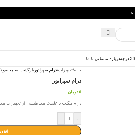
ند
درباره ما
تماس با ما
خانه
/
تجهیزات
/
درام سپراتور
بازگشت به محصولا
درام سپراتور
0
تومان
درام مگنت یا غلطک مغناطیسی از تجهیزات مغ
+
-
افزود