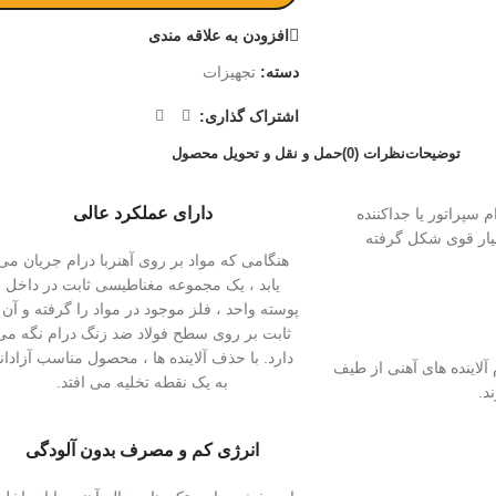
افزودن به علاقه مندی
دسته:
تجهیزات
اشتراک گذاری:
توضیحات
نظرات (0)
حمل و نقل و تحویل محصول
دارای عملکرد عالی
 سپراتور یا جداکننده
یار قوی شکل گرفته
هنگامی که مواد بر روی آهنربا درام جریان می
یابد ، یک مجموعه مغناطیسی ثابت در داخل
پوسته واحد ، فلز موجود در مواد را گرفته و آن 
ثابت بر روی سطح فولاد ضد زنگ درام نگه می
دارد. با حذف آلاینده ها ، محصول مناسب آزادان
لاینده های آهنی از طیف
به یک نقطه تخلیه می افتد.
د.
انرژی کم و مصرف بدون آلودگی