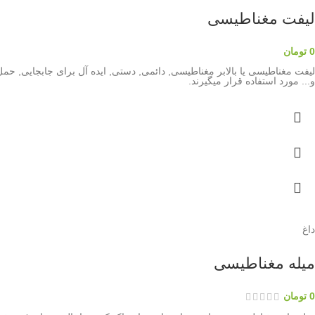
لیفت مغناطیسی
0
تومان
لیفت مغناطیسی یا بالابر مغناطیسی, دائمی, دستی, ایده آل برای جابجایی, حمل
و... مورد استفاده قرار میگیرند.
داغ
میله مغناطیسی
0
تومان