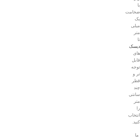
با
ضخامت
یک
میلی
متر
تا
دیسک
های
قابل
توجه
تر و
قطر
چند
سانتی
متر
را
انتخاب
کنید
.
ما