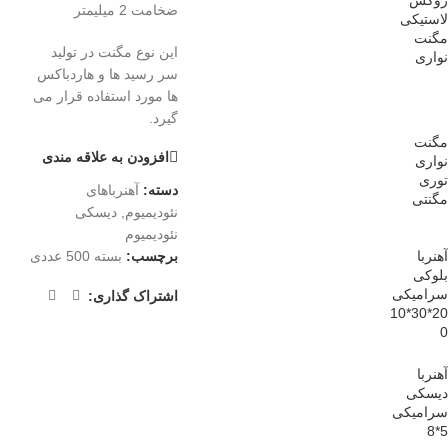
روکش
ضخامت 2 میلیمتر
لاستیکی
مگنت
این نوع مگنت در تولید
نواری
سر رسید ها و هاردباکس
ها مورد استفاده قرار می
گیرد.
مگنت
افزودن به علاقه مندی
نواری
توری
دسته:
آهنرباهای
مگنتی
نئودیمیوم
,
دیسکی
نئودیمیوم
آهنربا
برچسب:
بسته 500 عددی
بلوکی
سرامیکی
اشتراک گذاری:
20*30*10
0
آهنربا
دیسکی
سرامیکی
5*8