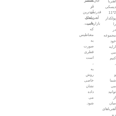
حال حاضر
هستند.
آهنربا
از
در
دیسکی
آن
قدرتمندترین
2*11
آهنرباهای
دیسک
پولکدار
هایی
بازار است.
را
که
در
مغناطیس
مجموعه
به
خود
صورت
ارایه
قطری
می
است
کنیم
،
،
به
و
روش
شما
خاصی
می
نشان
توانید
داده
از
می
میان
شود.
آهنرباهای
ریز