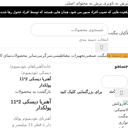
پرش به ناوبری
پرش به محتوای اصلی
فقیت هایی که نصیب افراد صبور می شود، همان هایی هستند که توسط افراد عجول رها شده ا
انتخاب دسته بندی
ور دسته ها
مگنت صنعتی
تجهیزات مغناطیسی
سرگرمی
سایر محصولات
نمای 360 درجه
جستجو
خانه
/
آهنرباهای نئودیمیوم
/
دیسکی نئودیمیوم
/
آهنربا دیسکی 2*11
پولکدار
محصولات
بازگشت به محصولات
برای بزرگنمایی کلیک کنید
آهنربا دیسکی 2*11
پولکدار
آهنربای نئودیمیوم پولک
دار با قطر 11 میلیمتر و