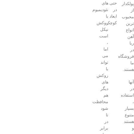
حتی
های
پولکدار
در
نئودیمیوم
از
ابعاد
با
محبوب
کوچک
روکش
ترین
نیکل
انواع
است
آهن
،
ربا
اما
در
می
فروشگاه
تواند
ما
با
هستند.
روکش
آنها
های
در
دیگر
استفاده
هم
،
محافظت
بسیار
شود
متنوع
تا
هستند
در
و
برابر