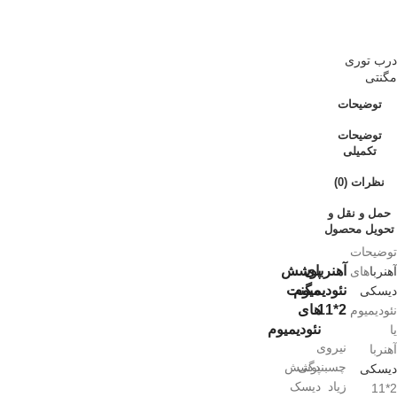
درب توری
مگنتی
توضیحات
توضیحات
تکمیلی
نظرات (0)
حمل و نقل و
تحویل محصول
توضیحات
آهنربای
پوشش
آهنربا
های
نئودیمیوم
مگنت
دیسکی
2*11
های
نئودیمیوم
نئودیمیوم
یا
نیروی
آهنربا
چسبندگی
پوشش
دیسکی
زیاد
دیسک
2*11