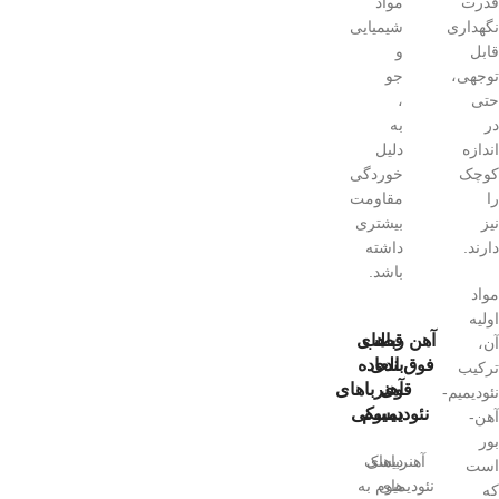
قدرت
مواد
نگهداری
شیمیایی
قابل
و
توجهی،
جو
حتی
،
در
به
اندازه
دلیل
کوچک
خوردگی
را
مقاومت
نیز
بیشتری
دارند.
داشته
باشد.
مواد
اولیه
قطب
آهن رباهای
آن،
بندی
فوق العاده
ترکیب
قوی
آهنرباهای
نئودیمیم-
نئودیمیوم
دیسکی
آهن-
بور
آهنرباهای
دیسک
است
های
نئودیمیوم به
که