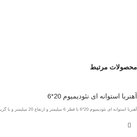
محصولات مرتبط
آهنربا استوانه ای نئودیمیوم 20*6
آهنربا استوانه ای نئودیمیوم 20*6 با قطر 6 میلیمتر و ارتفاع 20 میلیمتر و با گرید N35 و بسیار قوی با آبکاری نیکلف مورد استفاده در صنایع مختلف