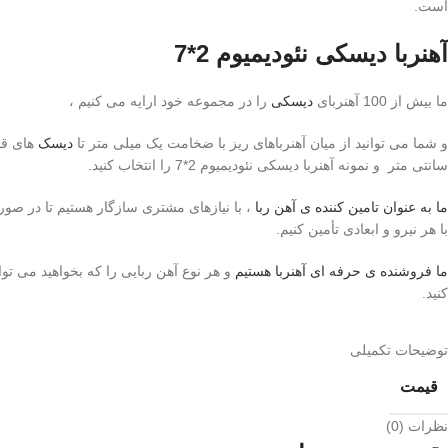
است.
آهنربا دیسکی نئودیمیوم 2*7
ما بیش از 100 آهنربای
دیسکی
را در مجموعه خود ارایه می کنیم ،
و شما می توانید از میان آهنرباهای ریز با ضخامت یک میلی متر تا
دیسک
های قا
سانتی متر و نمونه آهنربا دیسکی نئودیمیوم 2*7 را انتخاب کنید.
ما به عنوان تامین کننده ی آهن ربا
، با نیازهای مشتری سازگار هستیم تا در صو
با هر نیرو و ابعادی تأمین کنیم.
ما فروشنده ی حرفه ای آهنربا هستیم
و هر نوع آهن ربایی را که بخواهید می توان
کنید.
توضیحات تکمیلی
قیمت
نظرات (0)