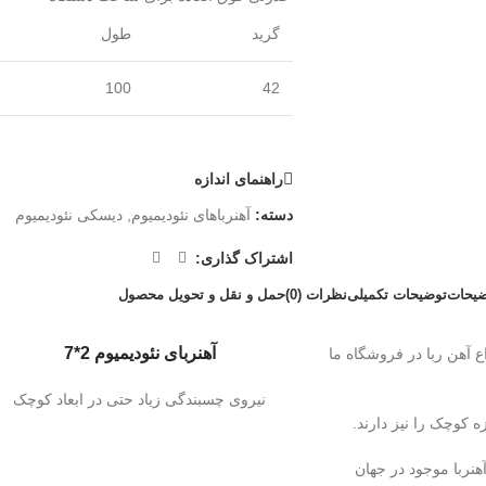
گرید
طول
100
42
راهنمای اندازه
دسته:
آهنرباهای نئودیمیوم
,
دیسکی نئودیمیوم
اشتراک گذاری:
ضیحات
توضیحات تکمیلی
نظرات (0)
حمل و نقل و تحویل محصول
آهنربای نئودیمیوم 2*7
ز محبوب ترین انواع آهن ربا در فروشگاه ما
نیروی چسبندگی زیاد حتی در ابعاد کوچک
ه کوچک را نیز دارند.
نربا موجود در جهان