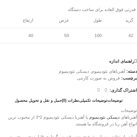
قدرتی فوق العاده برای ساخت دستگاه
گرید
طول
عرض
ارتفاع
40
50
100
42
راهنمای اندازه
دسته:
آهنرباهای نئودیمیوم
,
دیسکی نئودیمیوم
برچسب:
فروش به صورت کارتنی
اشتراک گذاری:
توضیحات
توضیحات تکمیلی
نظرات (0)
حمل و نقل و تحویل محصول
توضیحات
آهنرباهای
دیسکی
نئودیمیوم
یا آهنربا دیسکی نئودیمیوم 2*3 از محبوب ترین
انواع آهن ربا در فروشگاه ما هستند
.
آنها در استفاده ، بسیار متنوع هستند و قدرت نگهداری قابل توجهی، حتی در