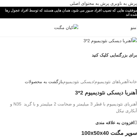
پرش به ناوبری
پرش به محتوای اصلی
موفقیت هایی که نصیب افراد صبور می شود، همان هایی هستند که توسط افراد عجول رها
شده اند
منو
برای بزرگنمایی کلیک کنید
خانه
/
آهنرباهای نئودیمیوم
/
دیسکی نئودیمیوم
بازگشت به محصولات
آهنربا دیسکی نئودیمیوم 2*3
آهنربای نئودیمیوم با قطر 3 میلیمتر و ضخامت 2 میلیمتر و با گرید N35 و
آبکاری نیکل
افزودن به علاقه مندی
سوپر مگنت 100x50x40