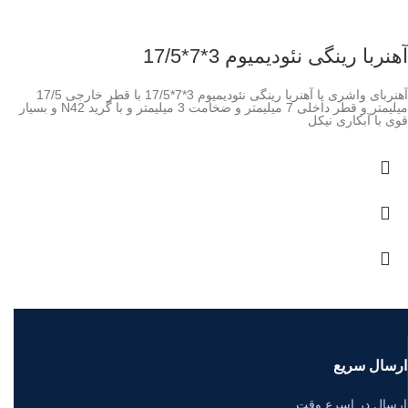
آهنربا رینگی نئودیمیوم 3*7*17/5
آهنربای واشری یا آهنربا رینگی نئودیمیوم 3*7*17/5 با قطر خارجی 17/5
میلیمتر و قطر داخلی 7 میلیمتر و ضخامت 3 میلیمتر و با گرید N42 و بسیار
قوی با آبکاری نیکل
ارسال سریع
ارسال در اسرع وقت