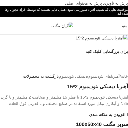
پرش به ناوبری
پرش به محتوای اصلی
موفقیت هایی که نصیب افراد صبور می شود، همان هایی هستند که توسط افراد عجول رها
شده اند
منو
برای بزرگنمایی کلیک کنید
خانه
/
آهنرباهای نئودیمیوم
/
دیسکی نئودیمیوم
بازگشت به محصولات
آهنربا دیسکی نئودیمیوم 2*15
آهنربا دیسکی نئودیمیوم 2*15 با قطر 15 میلیمتر و ضخامت 2 میلیمتر و با گرید
N35 و آبکاری نیکل مورد استفاده در صنایع مختلف و با قدرتی فوق العاده
افزودن به علاقه مندی
سوپر مگنت 100x50x40