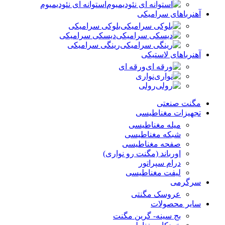
استوانه ای نئودیمیوم
آهنرباهای سرامیکی
بلوکی سرامیکی
دیسکی سرامیکی
رینگی سرامیکی
آهنرباهای لاستیکی
ورقه ای
نواری
رولی
مگنت صنعتی
تجهیزات مغناطیسی
میله مغناطیسی
شبکه مغناطیسی
صفحه مغناطیسی
اورباند (مگنت رو نواری)
درام سپراتور
لیفت مغناطیسی
سرگرمی
عروسک مگنتی
سایر محصولات
بج سینه- گرین مگنت