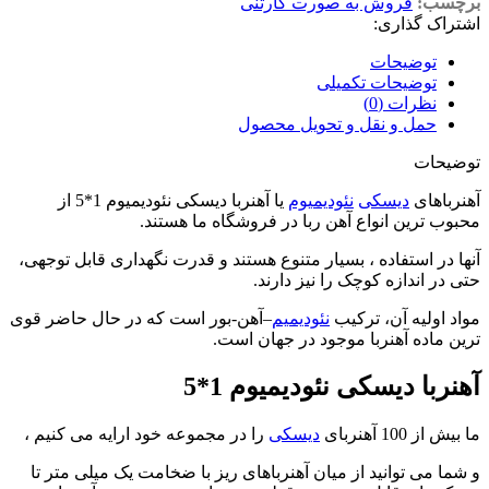
برچسب:
فروش به صورت کارتنی
اشتراک گذاری:
توضیحات
توضیحات تکمیلی
نظرات (0)
حمل و نقل و تحویل محصول
توضیحات
آهنرباهای
دیسکی
نئودیمیوم
یا آهنربا دیسکی نئودیمیوم 1*5 از
محبوب ترین انواع آهن ربا در فروشگاه ما هستند
.
آنها در استفاده ، بسیار متنوع هستند و قدرت نگهداری قابل توجهی،
حتی در اندازه کوچک را نیز دارند
.
مواد اولیه آن، ترکیب
نئودیمیم
–
آهن-بور است که در حال حاضر قوی
ترین ماده آهنربا موجود در جهان است
.
آهنربا دیسکی نئودیمیوم 1*5
ما بیش از 100 آهنربای
دیسکی
را در مجموعه خود ارایه می کنیم ،
و شما می توانید از میان آهنرباهای ریز با ضخامت یک میلی متر تا