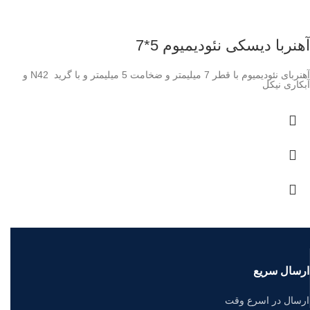
آهنربا دیسکی نئودیمیوم 5*7
آهنربای نئودیمیوم با قطر 7 میلیمتر و ضخامت 5 میلیمتر و با گرید N42 و
آبکاری نیکل
ارسال سریع
ارسال در اسرع وقت