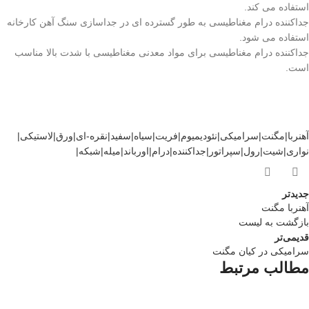
استفاده می کند.
جداکننده درام مغناطیسی به طور گسترده ای در جداسازی سنگ آهن کارخانه
استفاده می شود.
جداکننده درام مغناطیسی برای مواد معدنی مغناطیسی با شدت بالا مناسب
است.
آهنربا|مگنت|سرامیکی|نئودیمیوم|فریت|سیاه|سفید|نقره-ای|ورق|لاستیکی|
نواری|شیت|رول|سپراتور|جداکننده|درام|اورباند|میله|شبکه|
جدیدتر
آهنربا مگنت
بازگشت به لیست
قدیمی‌تر
سرامیکی در کیان مگنت
مطالب مرتبط