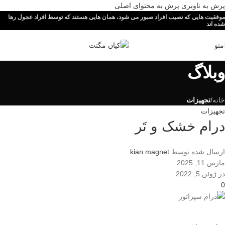
پرش به ناوبری
پرش به محتوای اصلی
موفقیت هایی که نصیب افراد صبور می شود، همان هایی هستند که توسط افراد عجول رها
شده اند
منو
وبلاگ
خانه
/
تجهیزات
تجهیزات
درام خشک و تَر
ارسال شده توسط
kian magnet
مارس 11, 2025
در ژوئن 5, 2022
0