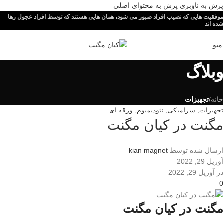
پرش به ناوبری
پرش به محتوای اصلی
موفقیت هایی که نصیب افراد صبور می شود، همان هایی هستند که توسط افراد عجول رها
شده اند
منو
وبلاگ
خانه
/
تجهیزات
تجهیزات
,
سرامیکی
,
نئودیمیوم
,
ورقه ای
مگنت در کیان مگنت
ارسال شده توسط
kian magnet
آوریل 29, 2022
در آوریل 29, 2022
0
مگنت در کیان مگنت