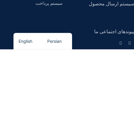
سیستم پرداخت
سیستم ارسال محصول
پیوندهای اجتماعی ما
English
Persian
کیان مگنت
- تمامی حقوق برای این سایت محفوظ است.
کیان مگنت، تامین کننده انواع آهنربا
و تجهیزات مغناطیسی (سپراتور).