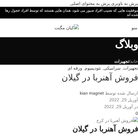
پرش به ناوبری
پرش به محتوای اصلی
موفقیت هایی که نصیب افراد صبور می شود، همان هایی هستند که توسط افراد عجول رها
شده اند
منو
وبلاگ
خانه
/
تجهیزات
تجهیزات
,
سرامیکی
,
نئودیمیوم
,
ورقه ای
فروش آهنربا در گیلان
ارسال شده توسط
kian magnet
آوریل 29, 2022
در آوریل 29, 2022
0
فروش آهنربا در گیلان