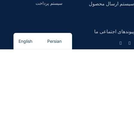
سیستم پرداخت
سیستم ارسال محصول
پیوندهای اجتماعی ما
English
Persian
کیان مگنت
- تمامی حقوق برای این سایت محفوظ است.
کیان مگنت، تامین کننده انواع آهنربا
و تجهیزات مغناطیسی (سپراتور).