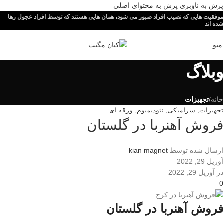
پرش به ناوبری
پرش به محتوای اصلی
موفقیت هایی که نصیب افراد صبور می شود، همان هایی هستند که توسط افراد عجول رها
شده اند
منو
وبلاگ
خانه
/
تجهیزات
تجهیزات
,
سرامیکی
,
نئودیمیوم
,
ورقه ای
فروش آهنربا در گلستان
ارسال شده توسط
kian magnet
آوریل 29, 2022
در آوریل 29, 2022
0
فروش آهنربا در گلستان