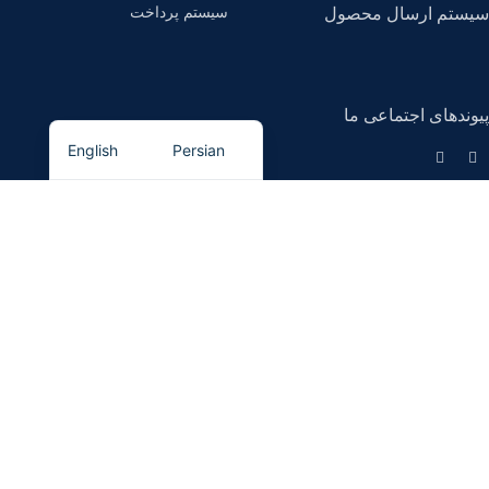
سیستم پرداخت
سیستم ارسال محصول
پیوندهای اجتماعی ما
English
Persian
کیان مگنت
- تمامی حقوق برای این سایت محفوظ است.
کیان مگنت، تامین کننده انواع آهنربا
و تجهیزات مغناطیسی (سپراتور).