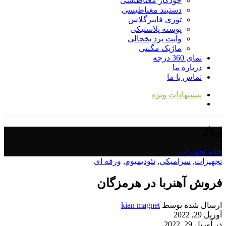
خودکار مغناطیسی
دستبند مغناطیسی
توری فایبرگلاس
پوسته پلاستیکی
وایت برد یخچالی
ماژیک مگنتی
نمای 360 درجه
درباره ما
تماس با ما
پیشنهادات ویژه
وبلاگ
خانه
/
تجهیزات
تجهیزات
,
سرامیکی
,
نئودیمیوم
,
ورقه ای
فروش آهنربا در هرمزگان
ارسال شده توسط
kian magnet
آوریل 29, 2022
در آوریل 29, 2022