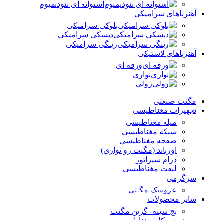
استوانه ای نئودیمیوم
آهنرباهای سرامیکی
بلوکی سرامیکی
دیسکی سرامیکی
رینگی سرامیکی
آهنرباهای لاستیکی
ورقه ای
نواری
رولی
مگنت صنعتی
تجهیزات مغناطیسی
میله مغناطیسی
شبکه مغناطیسی
صفحه مغناطیسی
اورباند (مگنت رو نواری)
درام سپراتور
لیفت مغناطیسی
سرگرمی
عروسک مگنتی
سایر محصولات
بج سینه- گرین مگنت