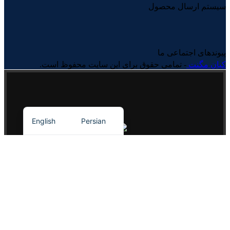
سیستم ارسال محصول
پیوندهای اجتماعی ما
کیان مگنت
- تمامی حقوق برای این سایت محفوظ است.
English
Persian
کیان مگنت، تامین کننده انواع آهنربا
و تجهیزات مغناطیسی (سپراتور).
جستجو