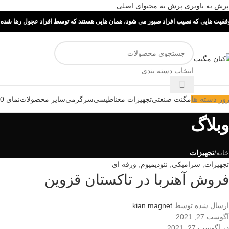
پرش به ناوبری
پرش به محتوای اصلی
فقیت هایی که نصیب افراد صبور می شود، همان هایی هستند که توسط افراد عجول رها شده ا
انتخاب دسته بندی
ور دسته ها
مگنت صنعتی
تجهیزات مغناطیسی
سرگرمی
سایر محصولات
نمای 360 درجه
وبلاگ
خانه
/
تجهیزات
تجهیزات
,
سرامیکی
,
نئودیمیوم
,
ورقه ای
فروش آهنربا در تاکستان قزوین
ارسال شده توسط
kian magnet
آگوست 27, 2021
در آگوست 27, 2021