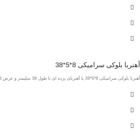
آهنربا بلوکی سرامیکی 8*5*38
آهنربا بلوکی سرامیکی 8*5*38 یا آهنربای پرده ای با طول 38 میلیمتر و عرض 8 میلیمتر و ضخامت 5 میلیمتر مورد استفاده در پرده های مغناطیسی