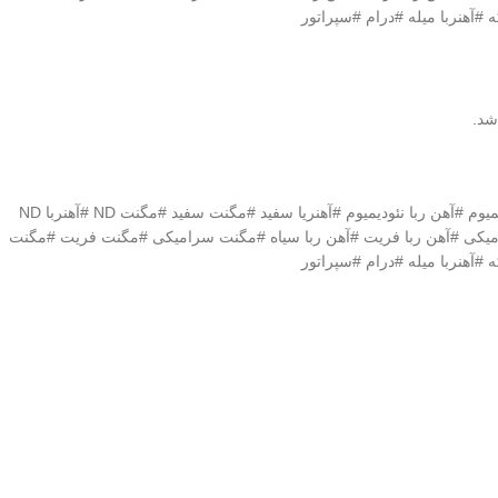
#آهنربا میله #درام #سپراتور
شد.
#آهن ربا #آهنربا #مگنت # نئودیمیوم #نیودیمیوم #مگنت نئودیمیوم #آهنربا نئودیمیوم #آهن ربا نئودیمیوم #آهنریا سفید #مگنت سفید #مگنت ND #آهنربا ND
رامیکی #آهن ربا فریت #آهن ربا سیاه #مگنت سرامیکی #مگنت فریت #مگنت
#آهنربا میله #درام #سپراتور