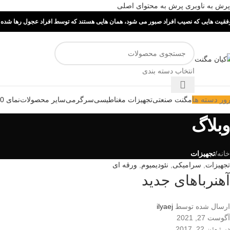
پرش به ناوبری
پرش به محتوای اصلی
فقیت هایی که نصیب افراد صبور می شود، همان هایی هستند که توسط افراد عجول رها شده ا
انتخاب دسته بندی
ور دسته ها
مگنت صنعتی
تجهیزات مغناطیسی
سرگرمی
سایر محصولات
نمای 360 درجه
وبلاگ
خانه
/
تجهیزات
تجهیزات
,
سرامیکی
,
نئودیمیوم
,
ورقه ای
آهنرباهای جدید
ارسال شده توسط
ilyaej
آگوست 27, 2021
در ژوئن 22, 2017