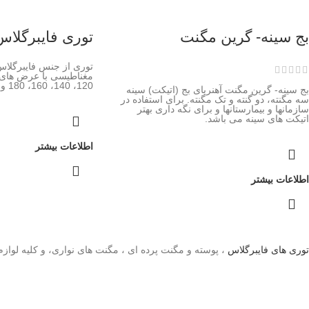
بج سینه- گرین مگنت
توری فایبرگلاس
توری از جنس فایبرگلا
120، 140، 160، 180 و 200 سانتی متر
بج سینه- گرین مگنت آهنربای بج (اتیکت) سینه
سه مگنته، دو گنته و تک مگنته. برای استفاده در
سازمانها و بیمارستانها و برای نگه داری بهتر
اتیکت های سینه می باشد.
اطلاعات بیشتر
اطلاعات بیشتر
توری های فایبرگلاس
، پوسته و مگنت پرده ای ، مگنت های نواری، و کلیه لوا