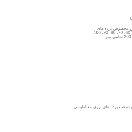
س مخصوص پرده های
مغناطیسی با عرض های 60، 70، 80، 90، 100،
زم دوخت پرده های توری مغناطیسی