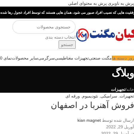
پرش به ناوبری
پرش به محتوای اصلی
فقیت هایی که نصیب افراد صبور می شود، همان هایی هستند که توسط افراد عجول رها شده ا
انتخاب دسته بندی
جستجو
ور دسته ها
مگنت صنعتی
تجهیزات مغناطیسی
سرگرمی
سایر محصولات
نمای 360 درجه
وبلاگ
خانه
/
تجهیزات
تجهیزات
,
سرامیکی
,
نئودیمیوم
,
ورقه ای
فروش آهنربا در اصفهان
ارسال شده توسط
kian magnet
آوریل 29, 2022
در آوریل 29, 2022