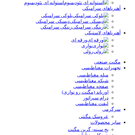
استوانه ای نئودیمیوم
آهنرباهای سرامیکی
بلوکی سرامیکی
دیسکی سرامیکی
رینگی سرامیکی
آهنرباهای لاستیکی
ورقه ای
نواری
رولی
مگنت صنعتی
تجهیزات مغناطیسی
میله مغناطیسی
شبکه مغناطیسی
صفحه مغناطیسی
اورباند (مگنت رو نواری)
درام سپراتور
لیفت مغناطیسی
سرگرمی
عروسک مگنتی
سایر محصولات
بج سینه- گرین مگنت