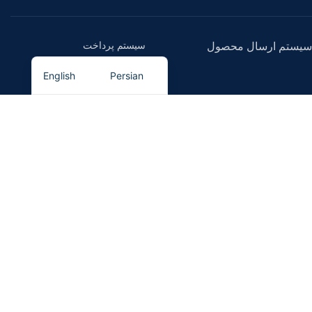
سیستم پرداخت
سیستم ارسال محصول
English
Persian
پیوندهای اجتماعی ما
کیان مگنت
- تمامی حقوق برای این سایت محفوظ است.
کیان مگنت، تامین کننده انواع آهنربا