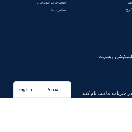
تهران
حفظ حریم خصوصی
کرج
تماس با ما
اپلیکیشن وبسایت
English
Persian
در خبرنامه ما ثبت نام کنید
اولین نفری باشید که از
تحفیف های ما
با خبر میشود