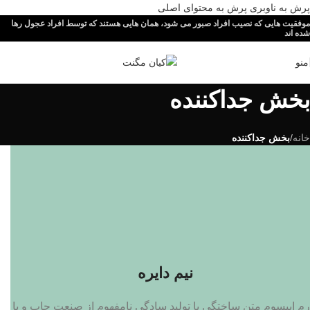
پرش به ناوبری
پرش به محتوای اصلی
موفقیت هایی که نصیب افراد صبور می شود، همان هایی هستند که توسط افراد عجول رها
شده اند
منو
بخش جداکننده
خانه
/
بخش جداکننده
نیم دایره
رم ایپسوم متن ساختگی با تولید سادگی نامفهوم از صنعت چاپ و با