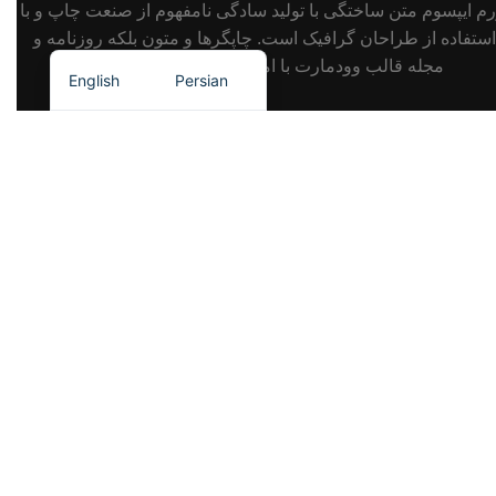
رم ایپسوم متن ساختگی با تولید سادگی نامفهوم از صنعت چاپ و با
استفاده از طراحان گرافیک است. چاپگرها و متون بلکه روزنامه و
مجله قالب وودمارت با امکاناتی فراتر از دیجی کالا
English
Persian