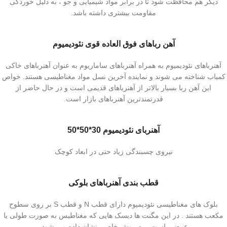
دیگر هم محافظت شود تا در برابر مواد شیمیایی و جو ، به دلیل خوردگی
مقاومت بیشتری داشته باشد.
آهن رباهای فوق العاده قوی نئودیمیوم
آهنرباهای نئودیمیوم به همراه آهنرباهای ساماریوم به عنوان آهنرباهای خاکی
کمیاب شناخته می شوند و نماینده آخرین نسل مواد مغناطیسی هستند. خواص
این آهن ربا بسیار بالاتر از آهنرباهای قدیمی است و در حال حاضر از
قدرتمندترین آهنرباهای بازار است.
آهنربای نئودیمیوم 30*50*50
نیروی چسبندگی زیاد حتی در ابعاد کوچک
قطب بندی آهنرباهای بلوکی
بلوک های مغناطیسی نئودیمیوم دارای قطب N و قطب S بر روی سطوح
مکعب هستند . در این مگنت ها دیسک هایی که مغناطیس به صورت طولی یا
عرضی است ، به روش خاصی نشان داده می شود.