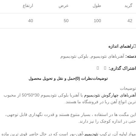
گرید
طول
عرض
ارتفاع
40
50
100
42
راهنمای اندازه
دسته:
آهنرباهای نئودیمیوم
,
بلوکی نئودیمیوم
اشتراک گذاری:
توضیحات
نظرات (0)
حمل و نقل و تحویل محصول
توضیحات
آهنرباهای
چهارگوش
نئودیمیوم
یا آهنربا بلوکی نئودیمیوم 30*50*50 از محبوب
ترین انواع آهن ربا در فروشگاه ما هستند.
این مگنت ها در استفاده ، بسیار متنوع هستند و قدرت نگهداری قابل توجهی،
حتی در اندازه کوچک را نیز دارند.
مواد اولیه آن، ترکیب
نئودیمیم
-آهن-بور است که در حال حاضر قوی ترین ماده