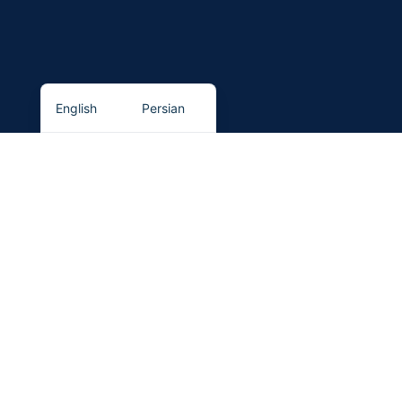
English
Persian
سیستم پرداخت
سیستم ارسال محصول
پیوندهای اجتماعی ما