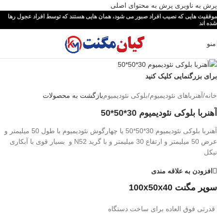
پرش به ناوبری
پرش به محتوای اصلی
موفقیت هایی که نصیب افراد صبور می شود، همان هایی هستند که توسط افراد عجول رها
شده اند
منو
برای بزرگنمایی کلیک کنید
خانه
/
آهنرباهای نئودیمیوم
/
بلوکی نئودیمیوم
بازگشت به محصولات
آهنربا بلوکی نئودیمیوم 30*50*50
آهنربا بلوکی نئودیمیوم 30*50*50 یا چهارگوش نئودیمیوم با طول 50 میلیمتر و
عرض 50 میلیمتر و ارتفاع 30 میلیمتر و با گرید N52 و بسیار قوی با آبکاری
نیکل
افزودن به علاقه مندی
سوپر مگنت 100x50x40
قدرتی فوق العاده برای ساخت دستگاه