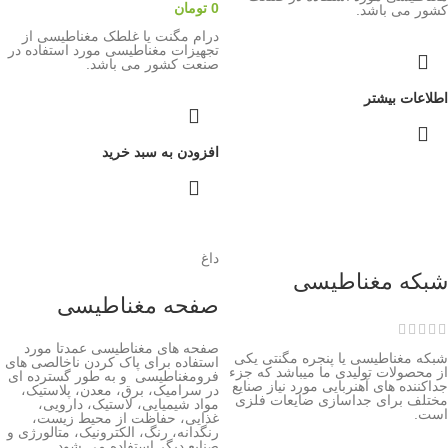
0
تومان
کشور می باشد.
درام مگنت یا غلطک مغناطیسی از
تجهیزات مغناطیسی مورد استفاده در
صنعت کشور می باشد.
اطلاعات بیشتر
افزودن به سبد خرید
داغ
شبکه مغناطیسی
صفحه مغناطیسی
صفحه های مغناطیسی عمدتا مورد
شبکه مغناطیسی یا پنجره مگنتی یکی
استفاده برای پاک کردن ناخالصی های
از محصولات تولیدی ما میباشد که جزء
فرومغناطیسی و به طور گسترده ای
جداکننده های آهنربایی مورد نیاز صنایع
در سرامیک، برق، معدن، پلاستیک،
مختلف برای جداسازی ضایعات فلزی
مواد شیمیایی، لاستیک، دارویی،
است.
غذایی، حفاظت از محیط زیست،
رنگدانه، رنگ، الکترونیک، متالورژی و
صنایع دیگر استفاده می شود.