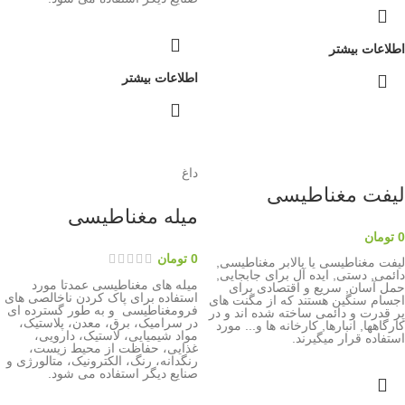
اطلاعات بیشتر
اطلاعات بیشتر
داغ
لیفت مغناطیسی
میله مغناطیسی
0
تومان
0
تومان
لیفت مغناطیسی یا بالابر مغناطیسی,
دائمی, دستی, ایده آل برای جابجایی,
میله های مغناطیسی عمدتا مورد
حمل آسان, سریع و اقتصادی برای
استفاده برای پاک کردن ناخالصی های
اجسام سنگین هستند که از مگنت های
فرومغناطیسی و به طور گسترده ای
پر قدرت و دائمی ساخته شده اند و در
در سرامیک، برق، معدن، پلاستیک،
کارگاهها, انبارها, کارخانه ها و... مورد
مواد شیمیایی، لاستیک، دارویی،
استفاده قرار میگیرند.
غذایی، حفاظت از محیط زیست،
رنگدانه، رنگ، الکترونیک، متالورژی و
صنایع دیگر استفاده می شود.