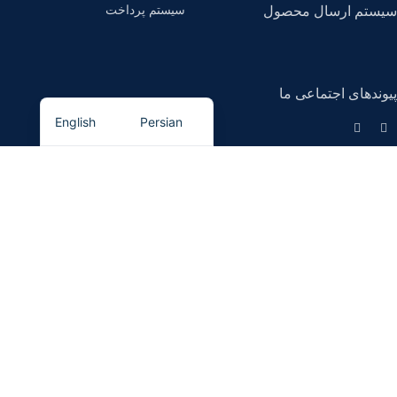
سیستم پرداخت
سیستم ارسال محصول
پیوندهای اجتماعی ما
English
Persian
کیان مگنت
- تمامی حقوق برای این سایت محفوظ است.
کیان مگنت، تامین کننده انواع آهنربا
و تجهیزات مغناطیسی (سپراتور).