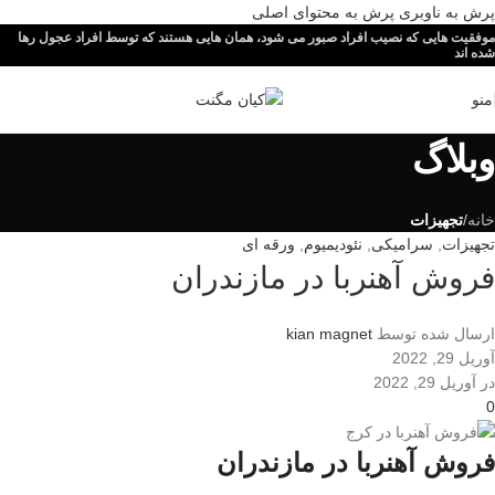
پرش به ناوبری
پرش به محتوای اصلی
موفقیت هایی که نصیب افراد صبور می شود، همان هایی هستند که توسط افراد عجول رها
شده اند
منو
وبلاگ
خانه
/
تجهیزات
تجهیزات
,
سرامیکی
,
نئودیمیوم
,
ورقه ای
فروش آهنربا در مازندران
ارسال شده توسط
kian magnet
آوریل 29, 2022
در آوریل 29, 2022
0
فروش آهنربا در مازندران